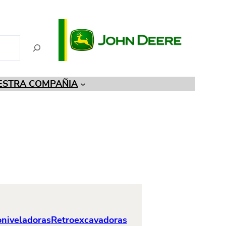
ESTRA COMPAÑIA
niveladoras
Retroexcavadoras