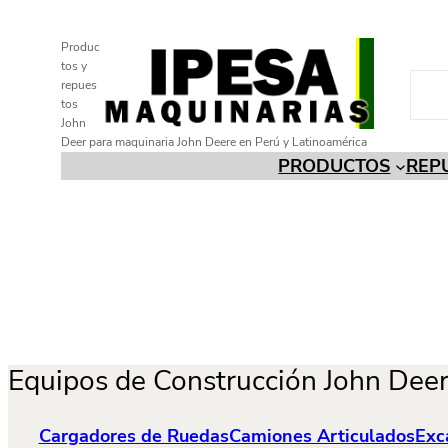
Saltar
al
Produc
tos y
contenido
B
repues
tos
u
John
s
Deer para maquinaria John Deere en Perú y Latinoamérica
c
PRODUCTOS
REPU
a
r
Equipos de Construcción John Deer
Cargadores de Ruedas
Camiones Articulados
Exc