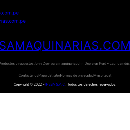
s.com.pe
ias.com.pe
ESAMAQUINARIAS.COM
Productos y repuestos John Deer para maquinaria John Deere en Perú y Latinoaméric
Contáctenos
Mapa del sitio
Normas de privacidad
Aviso legal
Copyright © 2022 –
IPESA S.A.C
.. Todos los derechos reservados.