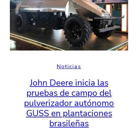
Noticias
John Deere inicia las
pruebas de campo del
pulverizador autónomo
GUSS en plantaciones
brasileñas