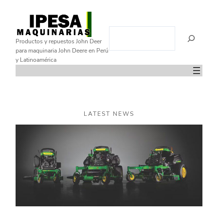
Saltar
al
B
contenido
Productos y repuestos John Deer
u
para maquinaria John Deere en Perú
s
y Latinoamérica
c
a
r
LATEST NEWS