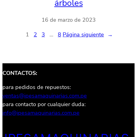
árboles
16 de marzo de 2023
1
2
3
…
8
Página siguiente
→
CONTACTOS:
para pedidos de repuestos:
ventas@ipesamaquinarias.com.pe
para contacto por cualquier duda:
info@ipesamaquinarias.com.pe