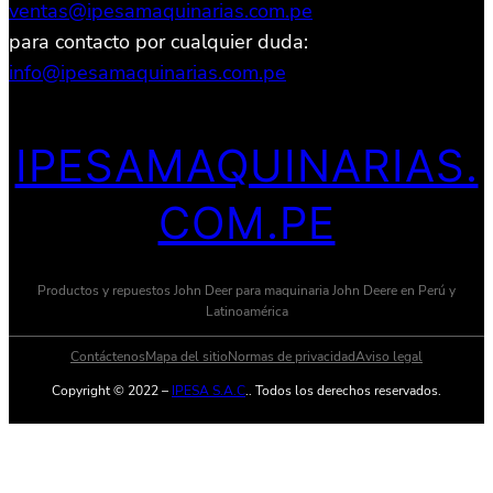
ventas@ipesamaquinarias.com.pe
para contacto por cualquier duda:
info@ipesamaquinarias.com.pe
IPESAMAQUINARIAS.
COM.PE
Productos y repuestos John Deer para maquinaria John Deere en Perú y
Latinoamérica
Contáctenos
Mapa del sitio
Normas de privacidad
Aviso legal
Copyright © 2022 –
IPESA S.A.C
.. Todos los derechos reservados.