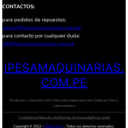
CONTACTOS:
para pedidos de repuestos:
ventas@ipesamaquinarias.com.pe
para contacto por cualquier duda:
info@ipesamaquinarias.com.pe
IPESAMAQUINARIAS.
COM.PE
Productos y repuestos John Deer para maquinaria John Deere en Perú y
Latinoamérica
Contáctenos
Mapa del sitio
Normas de privacidad
Aviso legal
Copyright © 2022 –
IPESA S.A.C
.. Todos los derechos reservados.