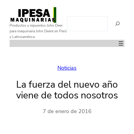
Saltar
al
B
contenido
Productos y repuestos John Deer
u
para maquinaria John Deere en Perú
s
y Latinoamérica
c
a
r
Noticias
La fuerza del nuevo año
viene de todos nosotros
7 de enero de 2016