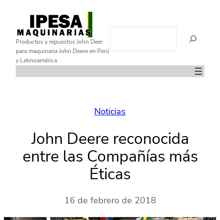
Saltar
al
B
contenido
Productos y repuestos John Deer
u
para maquinaria John Deere en Perú
s
y Latinoamérica
c
a
r
Noticias
John Deere reconocida
entre las Compañías más
Éticas
16 de febrero de 2018