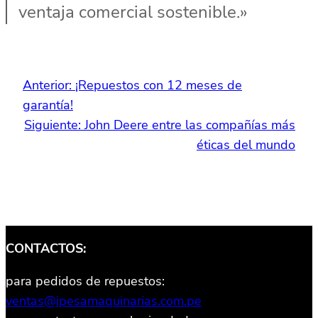
ventaja comercial sostenible.»
Anterior:
¡Repuestos con 12 meses de
garantía!
Siguiente:
John Deere entre las compañías más
éticas del mundo
CONTACTOS:
para pedidos de repuestos:
ventas@ipesamaquinarias.com.pe