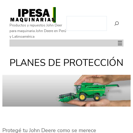
Saltar
al
B
contenido
Productos y repuestos John Deer
u
para maquinaria John Deere en Perú
s
y Latinoamérica
c
a
r
PLANES DE PROTECCIÓN
Protegé tu John Deere como se merece