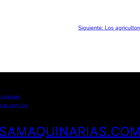
Siguiente:
Los agriculto
s.com.pe
ias.com.pe
ESAMAQUINARIAS.COM