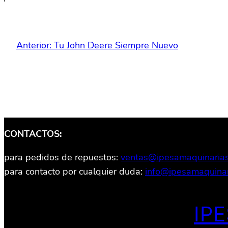
Anterior:
Tu John Deere Siempre Nuevo
CONTACTOS:
para pedidos de repuestos:
ventas@ipesamaquinaria
para contacto por cualquier duda:
info@ipesamaquinar
IP