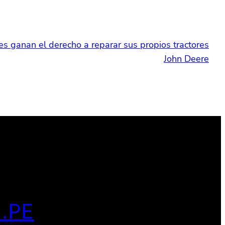
res ganan el derecho a reparar sus propios tractores
John Deere
.PE