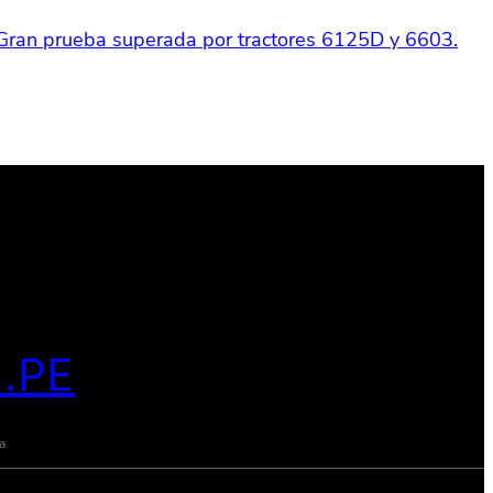
Gran prueba superada por tractores 6125D y 6603.
.PE
a