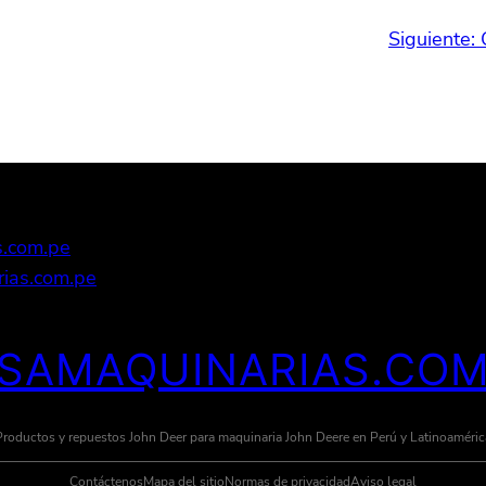
Siguiente:
s.com.pe
ias.com.pe
ESAMAQUINARIAS.COM
Productos y repuestos John Deer para maquinaria John Deere en Perú y Latinoaméric
Contáctenos
Mapa del sitio
Normas de privacidad
Aviso legal